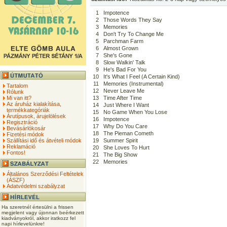
1
Impotence
2
Those Words They Say
3
Memories
4
Don't Try To Change Me
5
Parchman Farm
6
Almost Grown
7
She's Gone
8
Slow Walkin' Talk
9
He's Bad For You
10
It's What I Feel (A Certain Kind)
11
Memories (Instrumental)
Tartalom
12
Never Leave Me
Rólunk
Mi van itt?
13
Time After Time
Az áruház kialakítása,
14
Just Where I Want
termékkategóriák
15
No Game When You Lose
Árutípusok, árujelölések
16
Impotence
Regisztráció
17
Why Do You Care
Bevásárlókosár
18
The Pieman Cometh
Fizetési módok
Szállítási idő és átvételi módok
19
Summer Spirit
Reklamáció
20
She Loves To Hurt
Fontos!
21
The Big Show
22
Memories
Általános Szerződési Feltételek
(ÁSZF)
Adatvédelmi szabályzat
Ha szeretnél értesülni a frissen
megjelent vagy újonnan beérkezett
kiadványokról, akkor iratkozz fel
napi hírlevelünkre!