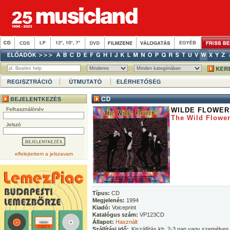
Felhasználónév
WILDE FLOWER
The Wild Flowe
Jelszó
elfelejtettem a jelszavam
Típus:
CD
Megjelenés:
1994
Kiadó:
Voiceprint
Katalógus szám:
VP123CD
Állapot:
Használt
Szállítási idő:
Kiszállítás kb. 2-3 nap vagy személyes