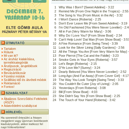
1
Why Was I Born? [Sweet Adeline] - 3:22
2
Remind Me [From One Night in the Tropics] - 2:55
3
The Song Is You [From Music in the Air] - 3:32
4
I Won't Dance [Roberta] - 2:25
5
Don't Ever Leave Me [From Sweet Adeline] - 3:19
6
I'm Old Fashioned [You Were Never Lovelier] - 2:
7
All in Fun [Very Warm for Mary] - 3:06
8
Why Do I Love You? [From Show Boat] - 2:34
9
Can't Help Lovin' Dat Man [From Show Boat] - 3:5
10
A Fine Romance [From Swing Time] - 3:39
11
Look for the Silver Lining [Sally Gardens] - 2:56
Tartalom
12
All the Things You Are [From Very Warm for May] -
Rólunk
Mi van itt?
13
Poor Pierrot [The Cat and the Fiddle] - 3:23
Az áruház kialakítása,
14
Smoke Gets in Your Eyes [Roberta] - 3:57
termékkategóriák
15
Let's Begin [Roberta] - 2:15
Árutípusok, árujelölések
16
D'Ye Love Me? [Sunny] - 3:24
Regisztráció
17
Dearly Beloved [You Were Never Lovelier] - 2:52
Bevásárlókosár
18
Long Ago (And Far Away) [From Cover Girl] - 4:17
Fizetési módok
Szállítási idő és átvételi módok
19
The Way You Look Tonight [Swing Time] - 3:33
Reklamáció
20
You Couldn't Be Cuter [Joy of Living] - 2:05
Fontos!
21
Yesterdays [From Roberta] - 3:08
22
Bill [From Show Boat] - 4:03
23
She Didn't Say Yes [From Show Boat] - 2:25
Általános Szerződési Feltételek
24
The Touch of Your Hand [Roberta] - 3:42
(ÁSZF)
Adatvédelmi szabályzat
Ha szeretnél értesülni a frissen
megjelent vagy újonnan beérkezett
kiadványokról, akkor iratkozz fel
napi hírlevelünkre!