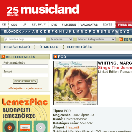
Felhasználónév
WHITING, MAR
Sings The Jero
Jelszó
Limited Edition, Remast
elfelejtettem a jelszavam
Típus:
PCD
Megjelenés:
2002. április 23.
Kiadó:
Universal/Verve
Katalógus szám:
5595532
Állapot:
Használt
Szállítási idő:
Kiszállítás kb. 2-3 nap vagy személyes