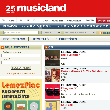
ELLINGTON, DUKE
Felhasználónév
Duke Ellington
2012
Jelszó
CD
ELLINGTON, DUKE
Duke's Mixture / At The Bal Masque
elfelejtettem a jelszavam
2007
USA
CD
ELLINGTON, DUKE
Ellington '55
1999
Remastered, +2 bonus tracks
CD
ELLINGTON, DUKE
Soul Call
1999