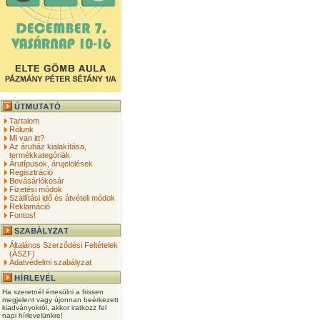
Tartalom
Rólunk
Mi van itt?
Az áruház kialakítása,
termékkategóriák
Árutípusok, árujelölések
Regisztráció
Bevásárlókosár
Fizetési módok
Szállítási idő és átvételi módok
Reklamáció
Fontos!
Általános Szerződési Feltételek
(ÁSZF)
Adatvédelmi szabályzat
Ha szeretnél értesülni a frissen
megjelent vagy újonnan beérkezett
kiadványokról, akkor iratkozz fel
napi hírlevelünkre!