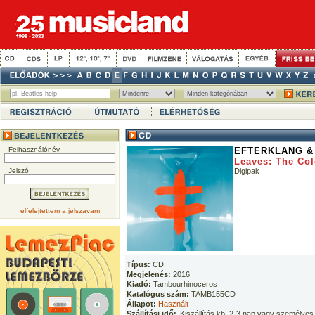
Felhasználónév
EFTERKLANG &
Leaves: The Col
Jelszó
Digipak
elfelejtettem a jelszavam
Típus:
CD
Megjelenés:
2016
Kiadó:
Tambourhinoceros
Katalógus szám:
TAMB155CD
Állapot:
Használt
Szállítási idő:
Kiszállítás kb. 2-3 nap vagy személyes