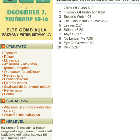
1
Cities Of Glass 6:22
2
Imagery Of Perfection 6:59
3
Spider's Web 4:03
4
The Colour Not Of Love 3:58
5
Leaves 2:24
6
Stillborn 5:50
7
Abyss 6:37
8
No Longer Me 7:00
9
Eye Of Growth 9:51
10
Wind 5:37
Tartalom
Rólunk
Mi van itt?
Az áruház kialakítása,
termékkategóriák
Árutípusok, árujelölések
Regisztráció
Bevásárlókosár
Fizetési módok
Szállítási idő és átvételi módok
Reklamáció
Fontos!
Általános Szerződési Feltételek
(ÁSZF)
Adatvédelmi szabályzat
Ha szeretnél értesülni a frissen
megjelent vagy újonnan beérkezett
kiadványokról, akkor iratkozz fel
napi hírlevelünkre!