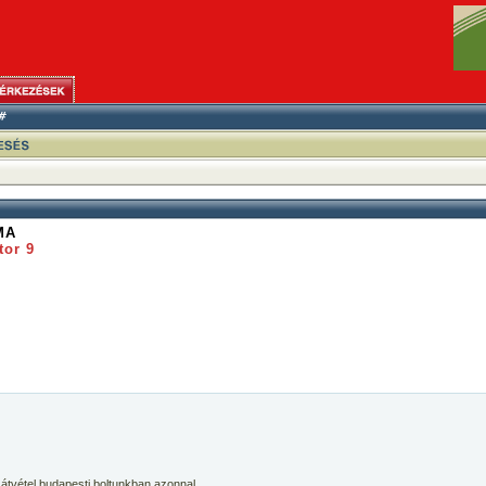
MA
tor 9
 átvétel budapesti boltunkban azonnal