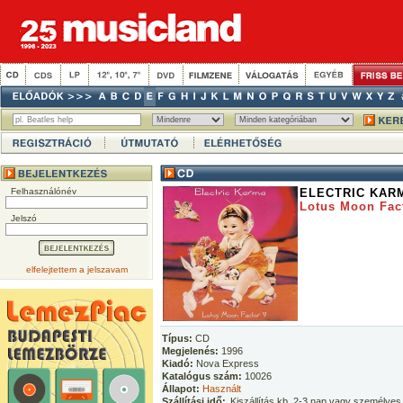
Felhasználónév
ELECTRIC KAR
Lotus Moon Fac
Jelszó
elfelejtettem a jelszavam
Típus:
CD
Megjelenés:
1996
Kiadó:
Nova Express
Katalógus szám:
10026
Állapot:
Használt
Szállítási idő:
Kiszállítás kb. 2-3 nap vagy személyes