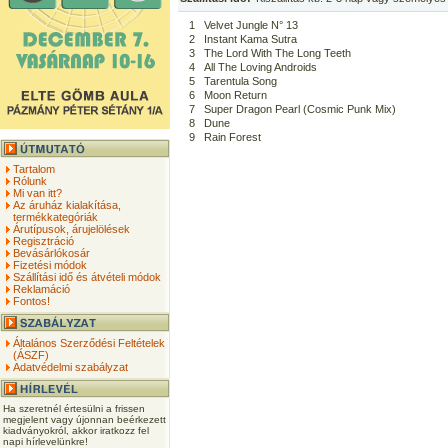
1
Velvet Jungle N° 13
2
Instant Kama Sutra
3
The Lord With The Long Teeth
4
All The Loving Androids
5
Tarentula Song
6
Moon Return
7
Super Dragon Pearl (Cosmic Punk Mix)
8
Dune
9
Rain Forest
Tartalom
Rólunk
Mi van itt?
Az áruház kialakítása,
termékkategóriák
Árutípusok, árujelölések
Regisztráció
Bevásárlókosár
Fizetési módok
Szállítási idő és átvételi módok
Reklamáció
Fontos!
Általános Szerződési Feltételek
(ÁSZF)
Adatvédelmi szabályzat
Ha szeretnél értesülni a frissen
megjelent vagy újonnan beérkezett
kiadványokról, akkor iratkozz fel
napi hírlevelünkre!