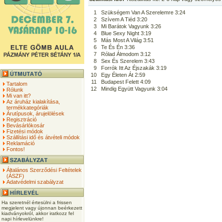
1
Szükségem Van A Szerelemre 3:24
2
Szívem A Tiéd 3:20
3
Mi Barátok Vagyunk 3:26
4
Blue Sexy Night 3:19
5
Más Most A Világ 3:51
6
Te És Én 3:36
7
Rólad Álmodom 3:12
8
Sex És Szerelem 3:43
9
Forrók Itt Az Éjszakák 3:19
10
Egy Életen Át 2:59
11
Budapest Felett 4:09
Tartalom
12
Mindig Együtt Vagyunk 3:04
Rólunk
Mi van itt?
Az áruház kialakítása,
termékkategóriák
Árutípusok, árujelölések
Regisztráció
Bevásárlókosár
Fizetési módok
Szállítási idő és átvételi módok
Reklamáció
Fontos!
Általános Szerződési Feltételek
(ÁSZF)
Adatvédelmi szabályzat
Ha szeretnél értesülni a frissen
megjelent vagy újonnan beérkezett
kiadványokról, akkor iratkozz fel
napi hírlevelünkre!