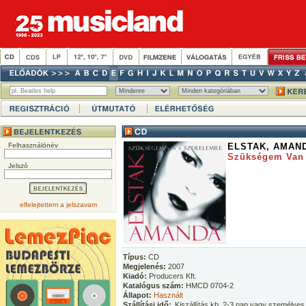
Felhasználónév
ELSTAK, AMAN
Szükségem Van 
Jelszó
elfelejtettem a jelszavam
Típus:
CD
Megjelenés:
2007
Kiadó:
Producers Kft.
Katalógus szám:
HMCD 0704-2
Állapot:
Használt
Szállítási idő:
Kiszállítás kb. 2-3 nap vagy személyes