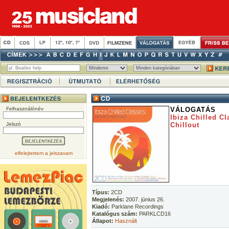
Felhasználónév
VÁLOGATÁS
Ibiza Chilled Cl
Jelszó
Chillout
elfelejtettem a jelszavam
Típus:
2CD
Megjelenés:
2007. június 26.
Kiadó:
Parklane Recordings
Katalógus szám:
PARKLCD16
Állapot:
Használt