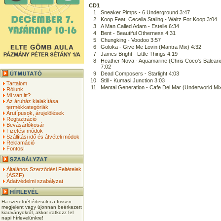
CD1
1
Sneaker Pimps - 6 Underground 3:47
2
Koop Feat. Cecelia Staling - Waltz For Koop 3:04
3
A Man Called Adam - Estelle 6:34
4
Bent - Beautiful Otherness 4:31
5
Chungking - Voodoo 3:57
6
Goloka - Give Me Lovin (Mantra Mix) 4:32
7
James Bright - Little Things 4:19
8
Heather Nova - Aquamarine (Chris Coco's Baleari
7:02
9
Dead Composers - Starlight 4:03
10
Still - Kumasi Junction 3:03
Tartalom
11
Mental Generation - Cafe Del Mar (Underworld Mix
Rólunk
Mi van itt?
Az áruház kialakítása,
termékkategóriák
Árutípusok, árujelölések
Regisztráció
Bevásárlókosár
Fizetési módok
Szállítási idő és átvételi módok
Reklamáció
Fontos!
Általános Szerződési Feltételek
(ÁSZF)
Adatvédelmi szabályzat
Ha szeretnél értesülni a frissen
megjelent vagy újonnan beérkezett
kiadványokról, akkor iratkozz fel
napi hírlevelünkre!