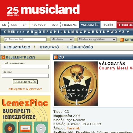
Felhasználónév
VÁLOGATÁS
Country Metal V
Jelszó
elfelejtettem a jelszavam
Típus:
CD
Megjelenés:
2006
Kiadó:
Edge Records
Katalógus szám:
EDGECD 033
Állapot:
Használt
Szállítási idő:
Kiszállítás kb. 2-3 nap vagy személyes