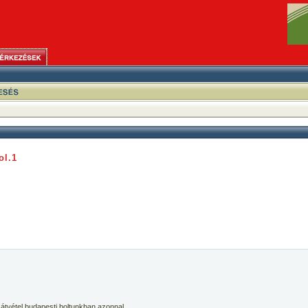
ol.1
 átvétel budapesti boltunkban azonnal