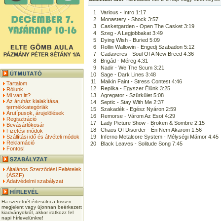
1
Various - Intro 1:17
2
Monastery - Shock 3:57
3
Casketgarden - Open The Casket 3:19
4
Szeg - A Legjobbakat 3:49
5
Dying Wish - Buried 5:09
6
Rollin Wallowin - Engedj Szabadon 5:12
7
Cadaveres - Soul Of A New Breed 4:36
8
Brigád - Méreg 4:31
9
Nadir - We The Scum 3:21
10
Sage - Dark Lines 3:48
11
Maikin Faint - Stress Contest 4:46
Tartalom
12
Replika - Egyszer Élünk 3:25
Rólunk
Mi van itt?
13
Agregator - Szürkület 5:08
Az áruház kialakítása,
14
Septic - Stay With Me 2:37
termékkategóriák
15
Szakadék - Egész Nyáron 2:59
Árutípusok, árujelölések
16
Remorse - Várom Az Esot 4:29
Regisztráció
17
Lady Picture Show - Broken & Sombre 2:15
Bevásárlókosár
18
Chaos Of Disorder - Én Nem Akarom 1:56
Fizetési módok
Szállítási idő és átvételi módok
19
Inferno Metalcore System - Mélységi Mámor 4:45
Reklamáció
20
Black Leaves - Solitude Song 7:45
Fontos!
Általános Szerződési Feltételek
(ÁSZF)
Adatvédelmi szabályzat
Ha szeretnél értesülni a frissen
megjelent vagy újonnan beérkezett
kiadványokról, akkor iratkozz fel
napi hírlevelünkre!