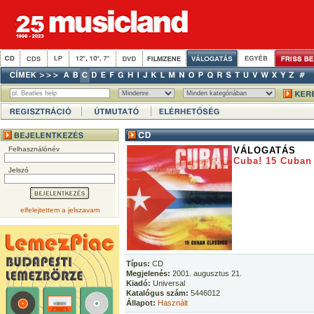
Felhasználónév
VÁLOGATÁS
Cuba! 15 Cuban
Jelszó
elfelejtettem a jelszavam
Típus:
CD
Megjelenés:
2001. augusztus 21.
Kiadó:
Universal
Katalógus szám:
5446012
Állapot:
Használt