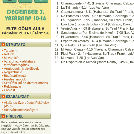
1
Charangueate - 4:41 (Havana, Charanga / Calzad
2
La Titimania - 5:14 (Los Van Van)
3
Guantanamera - 6:11 (Habanera, Su Trad / Frank,
4
No Estamos Locos - 4:57 (Havana, Charanga / Ca
5
La Engandora - 5:27 (Habanera, Su Trad / Frank, 
6
Lola Lola (Toque de Bola) - 6:34 (Calzado, David)
7
Veinte Anos - 4:09 (Habanera, Su Trad / Frank, Lu
8
Sandunguera (Por Encima del Nivel) - 7:08 (Los V
9
El Carretera - 3:06 (Habanera, Su Trad / Frank, Lu
10
Experto en Amores - 4:54 (Havana, Charanga / Ca
11
Que Palo Es Ese - 5:40 (Los Van Van)
12
Mi Amor, Ciuate - 4:10 (Havana, Charanga / Calza
Tartalom
13
Piqui Pala - 2:44 (Habanera, Su Trad / Frank, Luis
Rólunk
Mi van itt?
14
Muevete - 7:28 (Los Van Van)
Az áruház kialakítása,
15
Un Disparo en la Mirada [Boom Remix] - 4:58 (Ha
termékkategóriák
Árutípusok, árujelölések
Regisztráció
Bevásárlókosár
Fizetési módok
Szállítási idő és átvételi módok
Reklamáció
Fontos!
Általános Szerződési Feltételek
(ÁSZF)
Adatvédelmi szabályzat
Ha szeretnél értesülni a frissen
megjelent vagy újonnan beérkezett
kiadványokról, akkor iratkozz fel
napi hírlevelünkre!