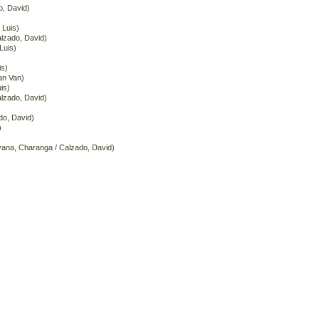
o, David)
 Luis)
lzado, David)
Luis)
is)
an Van)
is)
lzado, David)
do, David)
)
vana, Charanga / Calzado, David)