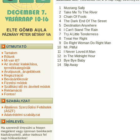
1
Mustang Sally
2
Take Me To The River
3
Chain Of Fools
4
The Dark End Of The Street
5
Destination Anywhere
6
I Can't Stand The Rain
7
Try A Little Tenderness
8
Treat Her Right
9
Do Right Woman Do Right Man
10
Mr. Pitiful
11
I Never Loved A Man
Tartalom
12
In The Midnight Hour
Rólunk
Mi van itt?
13
Bye Bye Baby
Az áruház kialakítása,
14
Slip Away
termékkategóriák
Árutípusok, árujelölések
Regisztráció
Bevásárlókosár
Fizetési módok
Szállítási idő és átvételi módok
Reklamáció
Fontos!
Általános Szerződési Feltételek
(ÁSZF)
Adatvédelmi szabályzat
Ha szeretnél értesülni a frissen
megjelent vagy újonnan beérkezett
kiadványokról, akkor iratkozz fel
napi hírlevelünkre!