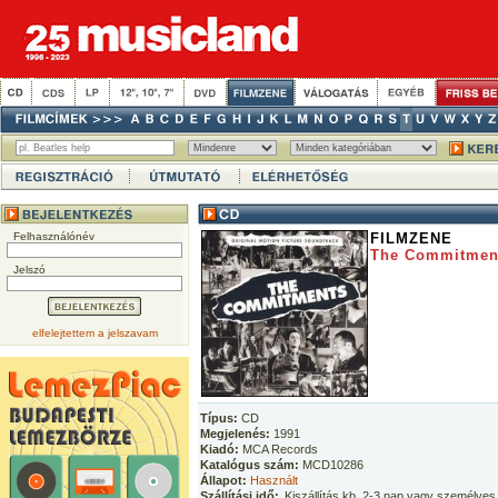
Felhasználónév
FILMZENE
The Commitmen
Jelszó
elfelejtettem a jelszavam
Típus:
CD
Megjelenés:
1991
Kiadó:
MCA Records
Katalógus szám:
MCD10286
Állapot:
Használt
Szállítási idő:
Kiszállítás kb. 2-3 nap vagy személyes