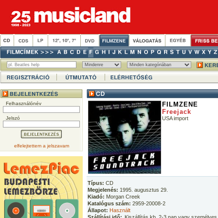
Felhasználónév
FILMZENE
Freejack
Jelszó
USA import
elfelejtettem a jelszavam
Típus:
CD
Megjelenés:
1995. augusztus 29.
Kiadó:
Morgan Creek
Katalógus szám:
2959-20008-2
Állapot:
Használt
Szállítási idő:
Kiszállítás kb. 2-3 nap vagy személyes