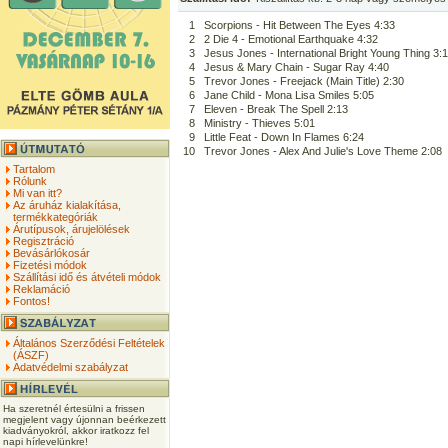
1
Scorpions - Hit Between The Eyes 4:33
2
2 Die 4 - Emotional Earthquake 4:32
3
Jesus Jones - International Bright Young Thing 3:
4
Jesus & Mary Chain - Sugar Ray 4:40
5
Trevor Jones - Freejack (Main Title) 2:30
6
Jane Child - Mona Lisa Smiles 5:05
7
Eleven - Break The Spell 2:13
8
Ministry - Thieves 5:01
9
Little Feat - Down In Flames 6:24
10
Trevor Jones - Alex And Julie's Love Theme 2:08
Tartalom
Rólunk
Mi van itt?
Az áruház kialakítása,
termékkategóriák
Árutípusok, árujelölések
Regisztráció
Bevásárlókosár
Fizetési módok
Szállítási idő és átvételi módok
Reklamáció
Fontos!
Általános Szerződési Feltételek
(ÁSZF)
Adatvédelmi szabályzat
Ha szeretnél értesülni a frissen
megjelent vagy újonnan beérkezett
kiadványokról, akkor iratkozz fel
napi hírlevelünkre!