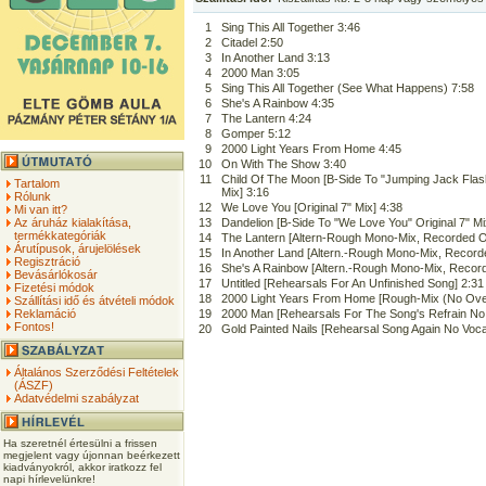
1
Sing This All Together 3:46
2
Citadel 2:50
3
In Another Land 3:13
4
2000 Man 3:05
5
Sing This All Together (See What Happens) 7:58
6
She's A Rainbow 4:35
7
The Lantern 4:24
8
Gomper 5:12
9
2000 Light Years From Home 4:45
10
On With The Show 3:40
11
Child Of The Moon [B-Side To "Jumping Jack Flash
Tartalom
Mix] 3:16
Rólunk
12
We Love You [Original 7" Mix] 4:38
Mi van itt?
Az áruház kialakítása,
13
Dandelion [B-Side To "We Love You" Original 7" Mi
termékkategóriák
14
The Lantern [Altern-Rough Mono-Mix, Recorded Of
Árutípusok, árujelölések
15
In Another Land [Altern.-Rough Mono-Mix, Recorde
Regisztráció
16
She's A Rainbow [Altern.-Rough Mono-Mix, Record
Bevásárlókosár
17
Untitled [Rehearsals For An Unfinished Song] 2:31
Fizetési módok
18
2000 Light Years From Home [Rough-Mix (No Ove
Szállítási idő és átvételi módok
Reklamáció
19
2000 Man [Rehearsals For The Song's Refrain No 
Fontos!
20
Gold Painted Nails [Rehearsal Song Again No Voca
Általános Szerződési Feltételek
(ÁSZF)
Adatvédelmi szabályzat
Ha szeretnél értesülni a frissen
megjelent vagy újonnan beérkezett
kiadványokról, akkor iratkozz fel
napi hírlevelünkre!