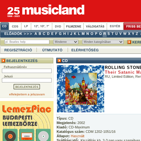
Felhasználónév
ROLLING STON
Their Satanic M
Jelszó
RU, Limited Edition, Re
elfelejtettem a jelszavam
Típus:
CD
Megjelenés:
2002
Kiadó:
CD-Maximum
Katalógus szám:
CDM 1202-1051/16
Állapot:
Használt
Szállítási idő:
Kiszállítás kb. 2-3 nap vagy személyes