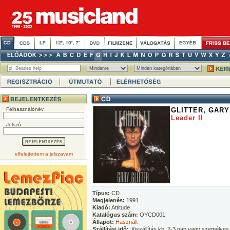
Felhasználónév
GLITTER, GARY
Leader II
Jelszó
elfelejtettem a jelszavam
Típus:
CD
Megjelenés:
1991
Kiadó:
Attitude
Katalógus szám:
OYCD001
Állapot:
Használt
Szállítási idő:
Kiszállítás kb. 2-3 nap vagy személyes