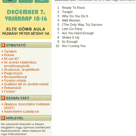
1
Ready To Rock
2
Tonight
3
Why Do You Do It
4
Wild Women
5
(The Only Way To) Survive
6
Lets Go Party
7
Are You Hard Enough
8
Shake It Up
9
Its Enough
10
Am I Losing You
Tartalom
Rólunk
Mi van itt?
Az áruház kialakítása,
termékkategóriák
Árutípusok, árujelölések
Regisztráció
Bevásárlókosár
Fizetési módok
Szállítási idő és átvételi módok
Reklamáció
Fontos!
Általános Szerződési Feltételek
(ÁSZF)
Adatvédelmi szabályzat
Ha szeretnél értesülni a frissen
megjelent vagy újonnan beérkezett
kiadványokról, akkor iratkozz fel
napi hírlevelünkre!