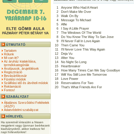
1
Anyone Who Had A Heart
2
Don't Make Me Over
3
Walk On By
4
Message To Michael
5
Alfie
6
I Say A Little Prayer
7
The Windows Of The World
8
Do You Know The Way To San Jose
9
I'll Never Fall In Love Again
10
Then Came You
11
I'll Never Love This Way Again
Tartalom
12
Deja Vu
Rólunk
Mi van itt?
13
After You
Az áruház kialakítása,
14
No Night So Long
termékkategóriák
15
Heartbreaker
Árutípusok, árujelölések
16
How Many Times Can We Say Goodbye
Regisztráció
17
Will You Still Love Me Tomorrow
Bevásárlókosár
18
Love Power
Fizetési módok
Szállítási idő és átvételi módok
19
Reservations For Two
Reklamáció
20
That's What Friends Are For
Fontos!
Általános Szerződési Feltételek
(ÁSZF)
Adatvédelmi szabályzat
Ha szeretnél értesülni a frissen
megjelent vagy újonnan beérkezett
kiadványokról, akkor iratkozz fel
napi hírlevelünkre!