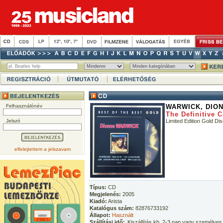
Felhasználónév
WARWICK, DIO
The Definitive C
Jelszó
Limited Edition Gold D
elfelejtettem a jelszavam
Típus:
CD
Megjelenés:
2005
Kiadó:
Arista
Katalógus szám:
82876733192
Állapot:
Használt
Szállítási idő:
Kiszállítás kb. 2-3 nap vagy személyes