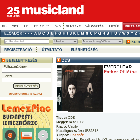
Felhasználónév
EVERCLEAR
Father Of Mine
Jelszó
elfelejtettem a jelszavam
Típus:
CDS
Megjelenés:
1998
Kiadó:
Capitol
Katalógus szám:
8861812
Állapot:
Használt
Szállítási idő:
Kiszállítás kb. 2-3 nap vagy személyes