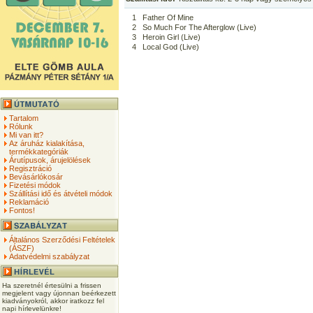
1
Father Of Mine
2
So Much For The Afterglow (Live)
3
Heroin Girl (Live)
4
Local God (Live)
Tartalom
Rólunk
Mi van itt?
Az áruház kialakítása,
termékkategóriák
Árutípusok, árujelölések
Regisztráció
Bevásárlókosár
Fizetési módok
Szállítási idő és átvételi módok
Reklamáció
Fontos!
Általános Szerződési Feltételek
(ÁSZF)
Adatvédelmi szabályzat
Ha szeretnél értesülni a frissen
megjelent vagy újonnan beérkezett
kiadványokról, akkor iratkozz fel
napi hírlevelünkre!