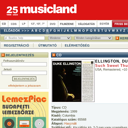
Felhasználónév
ELLINGTON, D
Such Sweet Thu
Jelszó
USA, Remastered, +10 
elfelejtettem a jelszavam
Típus:
CD
Megjelenés:
1999
Kiadó:
Columbia
Katalógus szám:
65568
Állapot:
Használt
Szállítási idő:
Kiszállítás kb. 2-3 nap vagy személyes