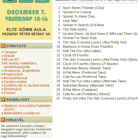
1
Such Sweet Thunder {Cleo}
2
Sonnet For Caesar
3
Sonnet To Hank Cinq
4
Lady Mac
5
Sonnet In Search Of A Moor
6
The Telecasters
7
Up And Down, Up And Down (I Will Lead Them Up
8
Sonnet For Sister Kate
9
The Star-Crossed Lovers (Aka Pretty Girl)
10
Madness In Great Ones (Hamlet)
11
Half The Fun (Aka Lately)
Tartalom
12
Circle Of Fourths
Rólunk
Mi van itt?
13
The Star-Crossed Lovers (Aka Pretty Girl) (Stere
Az áruház kialakítása,
14
Circle Of Fourths (Stereo LP Master)
termékkategóriák
15
Suburban Beauty (Master Take)
Árutípusok, árujelölések
16
A Flat Minor (Preferred Take)
Regisztráció
17
Cafe Au Lait (Preferred Take)
Bevásárlókosár
18
Half The Fun (Aka Lately) (Alternate Take)
Fizetési módok
Szállítási idő és átvételi módok
19
Suburban Beauty (Alternate Take)
Reklamáció
20
A Flat Minor (Outtakes)
Fontos!
21
Cafe Au Lait (Outtakes) (Mono)
22
Pretty Girl (Aka The Star-Crossed Lovers) (First 
Általános Szerződési Feltételek
(ÁSZF)
Adatvédelmi szabályzat
Ha szeretnél értesülni a frissen
megjelent vagy újonnan beérkezett
kiadványokról, akkor iratkozz fel
napi hírlevelünkre!