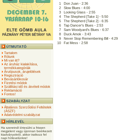
1
Don Juan - 2:36
2
Slow Blues - 4:00
3
Looking Glass - 2:55
4
The Shepherd [Take 1] - 5:50
5
The Shepherd [Take 2] - 6:35
6
Tap Dancer's Blues - 2:53
7
Sam Woodyard's Blues - 6:37
8
Duck Amok - 3:43
9
Never Stop Remembering Bill - 4:29
10
Fat Mess - 2:58
Tartalom
Rólunk
Mi van itt?
Az áruház kialakítása,
termékkategóriák
Árutípusok, árujelölések
Regisztráció
Bevásárlókosár
Fizetési módok
Szállítási idő és átvételi módok
Reklamáció
Fontos!
Általános Szerződési Feltételek
(ÁSZF)
Adatvédelmi szabályzat
Ha szeretnél értesülni a frissen
megjelent vagy újonnan beérkezett
kiadványokról, akkor iratkozz fel
napi hírlevelünkre!