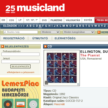
Felhasználónév
ELLINGTON, D
The Pianist
Jelszó
USA, Remastered
elfelejtettem a jelszavam
Típus:
CD
Megjelenés:
1992
Kiadó:
Original Jazz Classics
Katalógus szám:
OJCCD-717-2
Állapot:
Használt